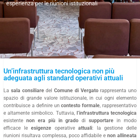
esperienza per le riunioni istituzionali
Un’infrastruttura tecnologica non più
adeguata agli standard operativi attuali
La
sala consiliare
del
Comune di Vergato
rappresenta uno
spazio di grande valore istituzionale, in cui ogni elemento
contribuisce a definire un
contesto formale
, rappresentativo
e altamente simbolico. Tuttavia,
l’infrastruttura tecnologica
esistente
non era più in grado
di
supportare
in modo
efficace le
esigenze
operative
attuali
: la gestione delle
riunioni risultava complessa, poco affidabile e
non allineata