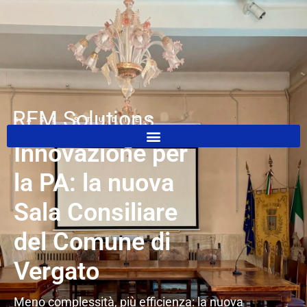
REM Solutions
CASE STUDIES
Innovazione per
la PA: la nuova
Sala Consiliare
del Comune di
Vergato
Meno complessità, più efficienza: la nuova