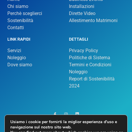
Chi siamo
Installazioni
Perchè sceglierci
Dirette Video
Sostenibilità
Allestimento Matrimoni
Contatti
LINK RAPIDI
DETTAGLI
Servizi
Privacy Policy
Noleggio
Politiche di Sistema
Dove siamo
Termini e Condizioni
Noleggio
Report di Sostenibilità
2024
Usiamo i cookie per fornirti la miglior esperienza d'uso e
navigazione sul nostro sito web.