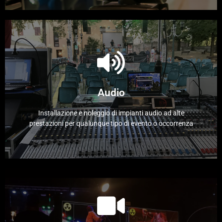
Clicca qui
realizzare il tuo spettacolo.
Audio
processori, mixer, strumenti e tutto quello che serve per
Disponiamo di casse, amplificatori, microfoni, aste,
Installazione e noleggio di impianti audio ad alte
prestazioni per qualunque tipo di evento o occorrenza
Realizza il tuo concerto
Clicca qui