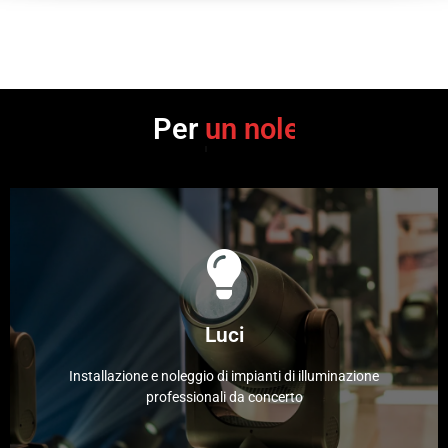
Per
un allestimento di:
Clicca qui
led e mixer DMX.
Luci
quali teste mobili, fari par, fari alogeni, strutture luci, luci
Disponiamo di tutte le recenti tecnologie illuminotecniche
Installazione e noleggio di impianti di illuminazione
professionali da concerto
Realizza il tuo Lightshow